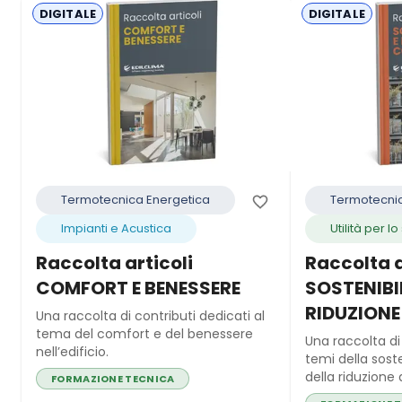
DIGITALE
DIGITALE
Termotecnica Energetica
Termotecnic
Impianti e Acustica
Utilità per l
Raccolta articoli
Raccolta a
COMFORT E BENESSERE
SOSTENIBI
RIDUZIONE
Una raccolta di contributi dedicati al
tema del comfort e del benessere
Una raccolta di 
nell’edificio.
temi della sost
della riduzione 
FORMAZIONE TECNICA