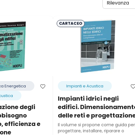
Rilevanza
CARTACEO
a Energetica
Impianti e Acustica
custica
Impianti idrici negli
zione degli
edifici. Dimensionament
abbisogno
delle reti e progettazion
, efficienza e
Il volume si propone come guida per
progettare, installare, riparare o
ione