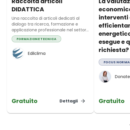
Raccolta articoli
La valuta
DIDATTICA
economica
interventi 
Una raccolta di articoli dedicati al
dialogo tra ricerca, formazione e
efficient
applicazione professionale nel settore
energetico
energetico-edilizio.
FORMAZIONE TECNICA
esegue e 
richiesta?
Edilclima
FOCUS NORMA
Donate
Gratuito
Gratuito
Dettagli