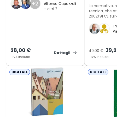
+2
Alfonso Capozzoli
La normativa, 
+ altri
2
tecnica, che att
2002/91 CE sull
degli edifici, s
F
profondamente
Pi
costruttive degl
impianti di clim
28,00 €
39,2
49,00 €
Dettagli
IVA inclusa
IVA inclusa
DIGITALE
DIGITALE