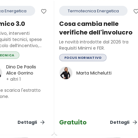
a Energetica
Termotecnica Energetica
mico 3.0
Cosa cambia nelle
verifiche dell'involucro
vo, interventi
quisiti tecnici, spese
Le novità introdotte dal 2026 tra
colo dell’incentivo,
Requisiti Minimi e FER.
e casi studio completi
TECNICA
ecniche e applicazione
FOCUS NORMATIVO
Dino De Paolis
Alice Gorrino
Marta Michelutti
+ altri
1
 e scarica l'estratto
ione.
Gratuito
Dettagli
Dettagli