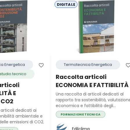
DIGITALE
a Energetica
Termotecnica Energetica
o studio tecnico
Raccolta articoli
rticoli
ECONOMIA E FATTIBILITÀ
LITÀ E
Una raccolta di articoli dedicati al
rapporto tra sostenibilità, valutazion
 CO2
economica e fattibilità degli
articoli dedicati ai
interventi nel settore edilizio.
FORMAZIONE TECNICA
enibilità ambientale e
delle emissioni di CO2.
Edilclima