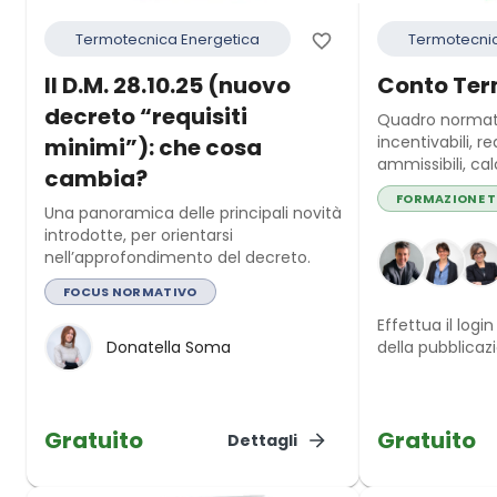
Termotecnica Energetica
Termotecnic
Il D.M. 28.10.25 (nuovo
Conto Ter
decreto “requisiti
Quadro normati
incentivabili, re
minimi”): che cosa
ammissibili, cal
cambia?
procedure GSE 
FORMAZIONE 
con verifiche t
Una panoramica delle principali novità
operativa.
introdotte, per orientarsi
nell’approfondimento del decreto.
FOCUS NORMATIVO
Effettua il login
Donatella Soma
della pubblicaz
Gratuito
Gratuito
Dettagli