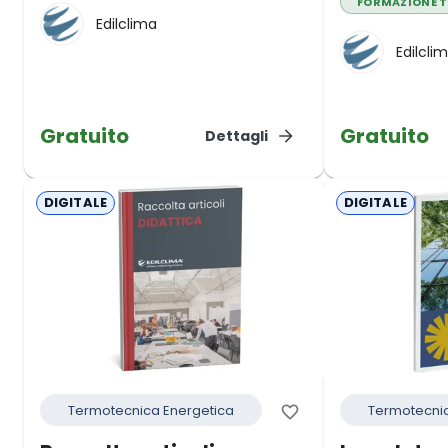
FORMAZIONE 
Edilclima
Edilcli
Gratuito
Gratuito
Dettagli
DIGITALE
DIGITALE
Termotecnica Energetica
Termotecnic