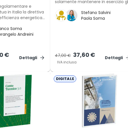
solamente mantenere in esercizio gl
regolamentare e
impianti per l'adduzione e la
ua in Italia la direttiva
Stefano Salvini
distribuzione dell'acqua calda e
’efficienza energetica
Paola Soma
fredda per usi sanitari e per altri usi.
ta innovando
ranco Soma
 le modalità
erangelo Andreini
i edifici e dei connessi
atizzazione.
0 €
37,60 €
47,00 €
Dettagli
Dettagli
IVA inclusa
DIGITALE