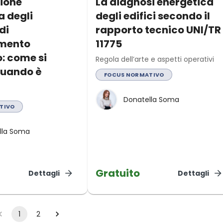
zione
La diagnosi energetica
 degli
degli edifici secondo il
di
rapporto tecnico UNI/TR
amento
11775
: come si
Regola dell’arte e aspetti operativi
quando è
FOCUS NORMATIVO
Donatella Soma
TIVO
lla Soma
Gratuito
Dettagli
Dettagli
1
2